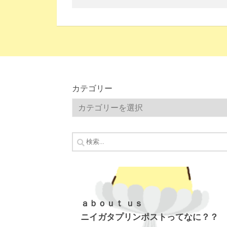
カテゴリー
カ
テ
ゴ
検
リ
索:
ー
ａｂｏｕｔ ｕｓ
ニイガタプリンポストってなに？？